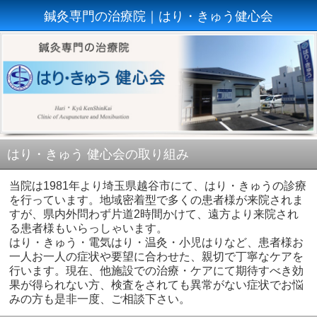
鍼灸専門の治療院｜はり・きゅう健心会
はり・きゅう 健心会の取り組み
当院は1981年より埼玉県越谷市にて、はり・きゅうの診療
を行っています。地域密着型で多くの患者様が来院されま
すが、県内外問わず片道2時間かけて、遠方より来院され
る患者様もいらっしゃいます。
はり・きゅう・電気はり・温灸・小児はりなど、患者様お
一人お一人の症状や要望に合わせた、親切で丁寧なケアを
行います。現在、他施設での治療・ケアにて期待すべき効
果が得られない方、検査をされても異常がない症状でお悩
みの方も是非一度、ご相談下さい。