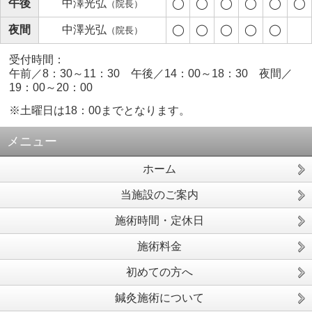
午後
中澤光弘
◯
◯
◯
◯
◯
◯
（院長）
夜間
中澤光弘
◯
◯
◯
◯
◯
（院長）
受付時間：
午前／8：30～11：30 午後／14：00～18：30 夜間／
19：00～20：00
※土曜日は18：00までとなります。
メニュー
ホーム
当施設のご案内
施術時間・定休日
施術料金
初めての方へ
鍼灸施術について