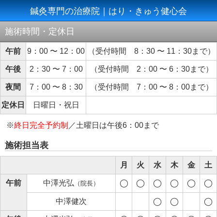
鍼灸専門の治療院｜はり・きゅう健心会
施術時間・定休日
午前
9：00 〜 12：00
（受付時間 8：30 〜 11：30まで）
午後
2：30 〜 7：00
（受付時間 2：00 〜 6：30まで）
夜間
7：00 〜 8：30
（受付時間 7：00 〜 8：00まで）
定休日
日曜日・祝日
※
終日完全予約制
／土曜日は午後6：00まで
施術担当表
月
火
水
木
金
土
午前
中澤光弘
◯
◯
◯
◯
◯
◯
（院長）
中澤健次
◯
◯
◯