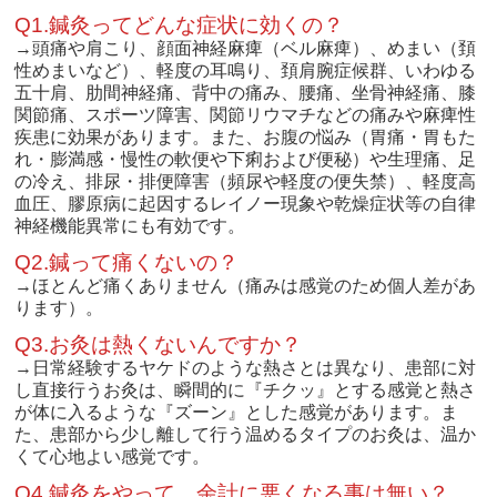
Q1.鍼灸ってどんな症状に効くの？
→頭痛や肩こり、顔面神経麻痺（ベル麻痺）、めまい（頚
性めまいなど）、軽度の耳鳴り、頚肩腕症候群、いわゆる
五十肩、肋間神経痛、背中の痛み、腰痛、坐骨神経痛、膝
関節痛、スポーツ障害、関節リウマチなどの痛みや麻痺性
疾患に効果があります。また、お腹の悩み（胃痛・胃もた
れ・膨満感・慢性の軟便や下痢および便秘）や生理痛、足
の冷え、排尿・排便障害（頻尿や軽度の便失禁）、軽度高
血圧、膠原病に起因するレイノー現象や乾燥症状等の自律
神経機能異常にも有効です。
Q2.鍼って痛くないの？
→ほとんど痛くありません（痛みは感覚のため個人差があ
ります）。
Q3.お灸は熱くないんですか？
→日常経験するヤケドのような熱さとは異なり、患部に対
し直接行うお灸は、瞬間的に『チクッ』とする感覚と熱さ
が体に入るような『ズーン』とした感覚があります。ま
た、患部から少し離して行う温めるタイプのお灸は、温か
くて心地よい感覚です。
Q4.鍼灸をやって、余計に悪くなる事は無い？