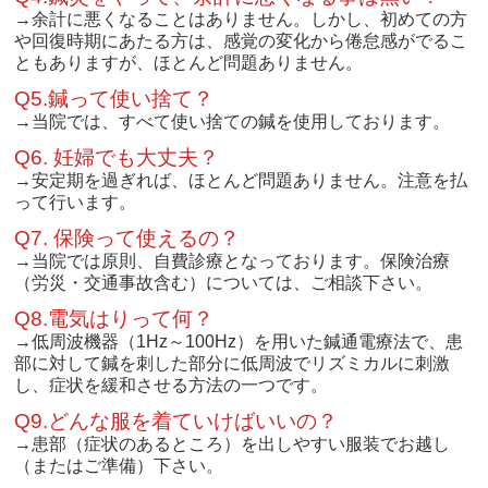
→余計に悪くなることはありません。しかし、初めての方
や回復時期にあたる方は、感覚の変化から倦怠感がでるこ
ともありますが、ほとんど問題ありません。
Q5.鍼って使い捨て？
→当院では、すべて使い捨ての鍼を使用しております。
Q6. 妊婦でも大丈夫？
→安定期を過ぎれば、ほとんど問題ありません。注意を払
って行います。
Q7. 保険って使えるの？
→当院では原則、自費診療となっております。保険治療
（労災・交通事故含む）については、ご相談下さい。
Q8.電気はりって何？
→低周波機器（1Hz～100Hz）を用いた鍼通電療法で、患
部に対して鍼を刺した部分に低周波でリズミカルに刺激
し、症状を緩和させる方法の一つです。
Q9.どんな服を着ていけばいいの？
→患部（症状のあるところ）を出しやすい服装でお越し
（またはご準備）下さい。