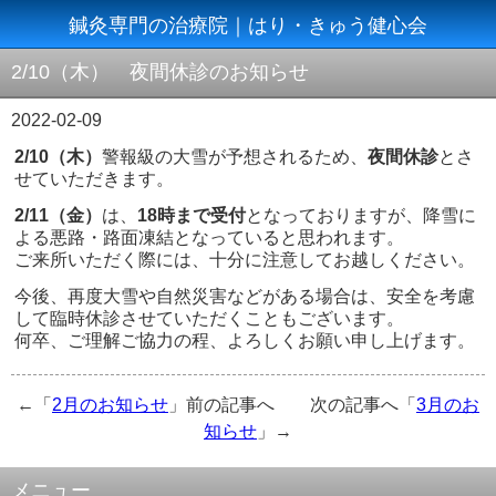
鍼灸専門の治療院｜はり・きゅう健心会
2/10（木） 夜間休診のお知らせ
2022-02-09
2/10（木）
警報級の大雪が予想されるため、
夜間休診
とさ
せていただきます。
2/11（金）
は、
18時まで受付
となっておりますが、降雪に
よる悪路・路面凍結となっていると思われます。
ご来所いただく際には、十分に注意してお越しください。
今後、再度大雪や自然災害などがある場合は、安全を考慮
して臨時休診させていただくこともございます。
何卒、ご理解ご協力の程、よろしくお願い申し上げます。
←「
2月のお知らせ
」前の記事へ 次の記事へ「
3月のお
知らせ
」→
メニュー