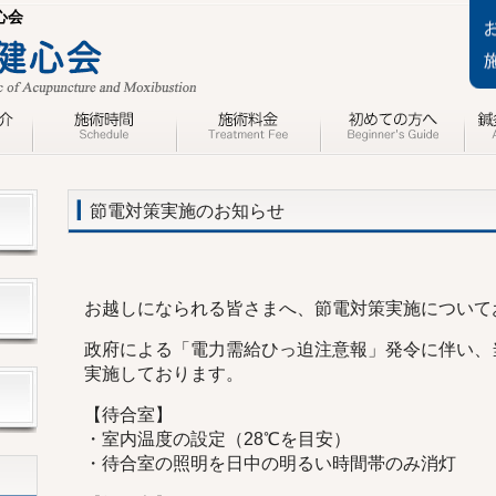
心会
節電対策実施のお知らせ
お越しになられる皆さまへ、節電対策実施について
政府による「電力需給ひっ迫注意報」発令に伴い、
実施しております。
【待合室】
・室内温度の設定（28℃を目安）
・待合室の照明を日中の明るい時間帯のみ消灯