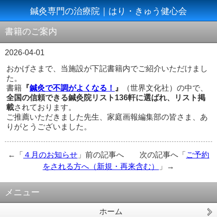
鍼灸専門の治療院｜はり・きゅう健心会
書籍のご案内
2026-04-01
おかげさまで、当施設が下記書籍内でご紹介いただけまし
た。
書籍
『
鍼灸で不調がよくなる！
』
（世界文化社）の中で、
全国の信頼できる鍼灸院リスト136軒に選ばれ、リスト掲
載
されております。
ご推薦いただきました先生、家庭画報編集部の皆さま、あ
りがとうございました。
←「
４月のお知らせ
」前の記事へ 次の記事へ「
ご予約
をされる方へ（新規・再来含む）
」→
メニュー
ホーム