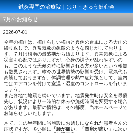
鍼灸専門の治療院｜はり・きゅう健心会
7月のお知らせ
2026-07-01
今年の梅雨は、梅雨らしい梅雨と異例の台風による大雨の
繰り返しで、異常気象の象徴のような感じがしておりま
す。７月は梅雨の最盛期から始まります。異常気象による
災害も心配ではありますが、心身の調子が乱れやすいの
も、このような天候の時に影響される方が多いという報告
も散見されます。昨今の世界情勢の影響を受け、電気代も
高騰しておりますが、体調管理や熱中症対策として、室内
ではエアコンを付けて室温・湿度のコントロールを行いま
しょう。
また各地で地震も続いています。地震発生時は安全を最優
先し、状況により一時的な休みや施術時間を変更する場合
があります。最新の情報は、その都度、当ホームページで
お知らせしいたします。
さて、この半年間に当施設にお越しになられた患者さんの
症状ですが、多い順に
「腰が痛い」「首肩が痛い」
に次い