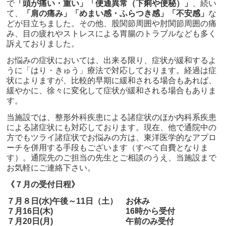
で
「頭が痛い・重い」「便通異常（下痢や便秘）」
、続い
て、
「肩の痛み」「めまい感・ふらつき感」「不安感」
な
どが目立ちました。その他、股関節周囲や肘関節周囲の痛
み、目の疲れやストレスによる胃腸のトラブルなども多く
訴えておりました。
お悩みの症状においては、出来る限り、症状が緩和するよ
うに「はり・きゅう」療法で対応しております。経過は症
状によりますが、比較的早期に緩和される場合もあれば、
緩やかに、徐々に変化して症状が緩和される場合もありま
す。
当施設では、整形外科疾患による諸症状のほか内科系疾患
による諸症状にも対応しております。現在、他で通院中の
方でもツライ諸症状でお悩みの方は、東洋医学的なアプロ
ーチを併用する手段もございます（すべて自費となりま
す）。通院先のご担当の先生とご相談のうえ、当施設まで
お気軽にご連絡下さい。
《７月の受付日程》
７月８日(水)午後～11日（土）
お休み
７月16日(木)
16時から受付
７月20日(月)
午前のみ受付