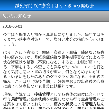
鍼灸専門の治療院｜はり・きゅう健心会
6月のお知らせ
2016-06-01
今年はも梅雨入り前から真夏日になりました。毎年ではあ
りますが熱中症対策として、塩分と水分の補給を心がけま
しょう。
はり・きゅう療法は、頭痛・寝違え・腰痛・膝痛など各身
体の痛みのほか、月経前症候群や更年期障害などによる不
快な諸症状や緊張（不安になる）すると、お腹が痛くな
る・下痢をする、検査しても異常がないのに、いつも何と
なく気持ち悪い・胃の辺りが重い、何となくめまいがす
る・めまいをしたのあとのグラグラが気になる、手術後の
痛み・こわばり（術後早期）、妊娠中および出産後の心身
に感じる諸症状なども非常に効果的です。
現在、当院では、
疼痛管理
として各身体の部位に合わせて
行う
局所管理
と全身状態を把握しながら行う
全身管理
をご
提案させて頂いております。
痛みの状況により管理方法を
分けることにより、痛みのみだけでなく、痛みによる恐怖