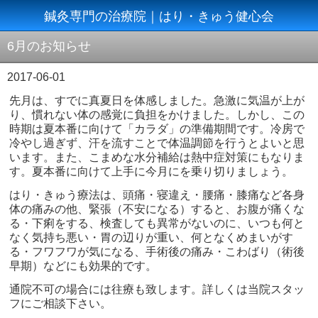
鍼灸専門の治療院｜はり・きゅう健心会
6月のお知らせ
2017-06-01
先月は、すでに真夏日を体感しました。急激に気温が上が
り、慣れない体の感覚に負担をかけました。しかし、この
時期は夏本番に向けて「カラダ」の準備期間です。冷房で
冷やし過ぎず、汗を流すことで体温調節を行うとよいと思
います。また、こまめな水分補給は熱中症対策にもなりま
す。夏本番に向けて上手に今月にを乗り切りましょう。
はり・きゅう療法は、頭痛・寝違え・腰痛・膝痛など各身
体の痛みの他、緊張（不安になる）すると、お腹が痛くな
る・下痢をする、検査しても異常がないのに、いつも何と
なく気持ち悪い・胃の辺りが重い、何となくめまいがす
る・フワフワが気になる、手術後の痛み・こわばり（術後
早期）などにも効果的です。
通院不可の場合には往療も致します。詳しくは当院スタッ
フにご相談下さい。